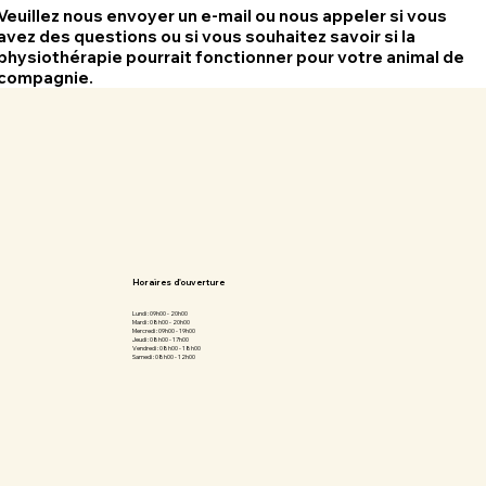
Veuillez nous envoyer un e-mail ou nous appeler si vous
avez des questions ou si vous souhaitez savoir si la
physiothérapie pourrait fonctionner pour votre animal de
compagnie.
Horaires d'ouverture
Lundi : 09h00 - 20h00
Mardi : 08h00 - 20h00
Mercredi : 09h00 - 19h00
Jeudi : 08h00 - 17h00
Vendredi : 08h00 - 18h00
Samedi : 08h00 - 12h00