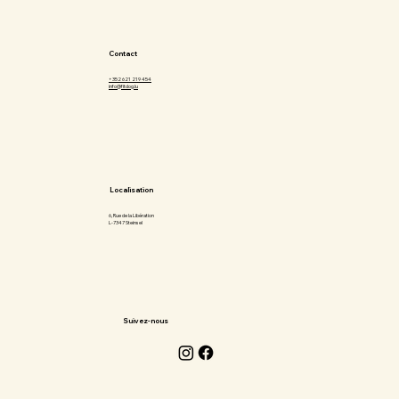
Contact
+352 621 219 454
info@fitdog.lu
Localisation
6, Rue de la Libération
L-7347 Steinsel
Suivez-nous