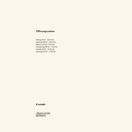
Öffnungszeiten
Montag: 09:00 - 20:00 Uhr
Dienstag: 08:00 - 20:00 Uhr
Mittwoch: 09:00 - 19:00 Uhr
Donnerstag: 08:00 - 17:00 Uhr
Freitag: 08:00 - 18:00 Uhr
Samstag: 08:00 - 12:00 Uhr
Kontakt
+352 621 219 454
info@fitdog.lu