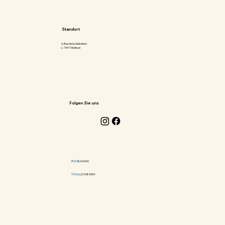
Standort
6, Rue de la Libération
L-7347 Steinsel
Folgen Sie uns
RCS:
B246600
TVA:
LU32383654